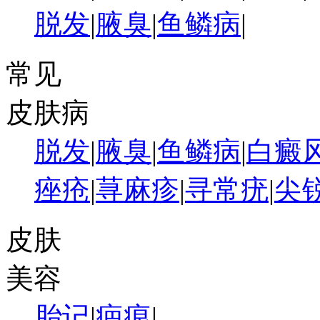
脱发
|
腋臭
|
鱼鳞病
|
常见
皮肤病
脱发
|
腋臭
|
鱼鳞病
|
白癜
痤疮
|
荨麻疹
|
寻常疣
|
尖
皮肤
美容
胎记
|
疤痕
|