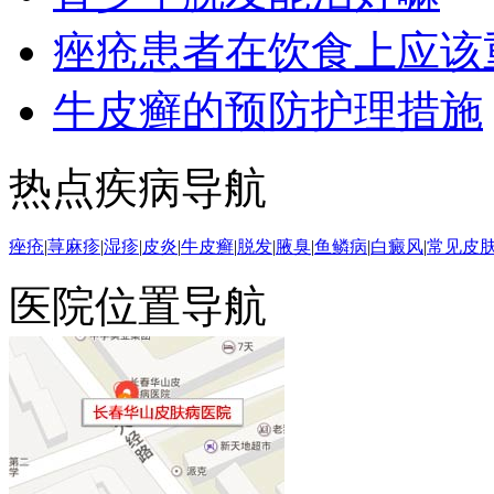
痤疮患者在饮食上应该
牛皮癣的预防护理措施
热点疾病导航
痤疮
|
荨麻疹
|
湿疹
|
皮炎
|
牛皮癣
|
脱发
|
腋臭
|
鱼鳞病
|
白癜风
|
常见皮
医院位置导航