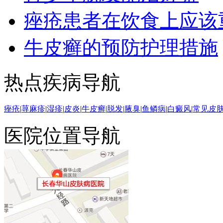
痤疮患者在饮食上应该
牛皮癣的预防护理措施
热点疾病导航
痤疮
|
荨麻疹
|
湿疹
|
皮炎
|
牛皮癣
|
脱发
|
腋臭
|
鱼鳞病
|
白癜风
|
常见皮
医院位置导航