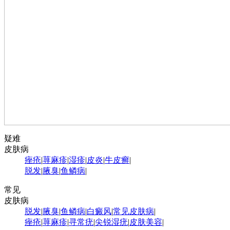
疑难
皮肤病
痤疮
|
荨麻疹
|
湿疹
|
皮炎
|
牛皮癣
|
脱发
|
腋臭
|
鱼鳞病
|
常见
皮肤病
脱发
|
腋臭
|
鱼鳞病
|
白癜风
|
常见皮肤病
|
痤疮
|
荨麻疹
|
寻常疣
|
尖锐湿疣
|
皮肤美容
|