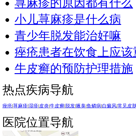
荨麻疹的原因都有什么
小儿荨麻疹是什么病
青少年脱发能治好嘛
痤疮患者在饮食上应该
牛皮癣的预防护理措施
热点疾病导航
痤疮
|
荨麻疹
|
湿疹
|
皮炎
|
牛皮癣
|
脱发
|
腋臭
|
鱼鳞病
|
白癜风
|
常见皮
医院位置导航