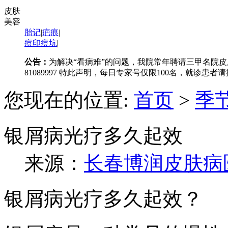
皮肤
美容
胎记
|
疤痕
|
痘印痘坑
|
公告：
为解决“看病难”的问题，我院常年聘请三甲名院皮
81089997 特此声明，每日专家号仅限100名，就诊患
您现在的位置:
首页
>
季
银屑病光疗多久起效
来源：
长春博润皮肤病
银屑病光疗多久起效？