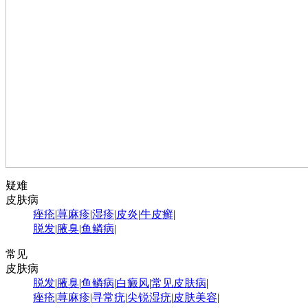
疑难
皮肤病
痤疮
|
荨麻疹
|
湿疹
|
皮炎
|
牛皮癣
|
脱发
|
腋臭
|
鱼鳞病
|
常见
皮肤病
脱发
|
腋臭
|
鱼鳞病
|
白癜风
|
常见皮肤病
|
痤疮
|
荨麻疹
|
寻常疣
|
尖锐湿疣
|
皮肤美容
|