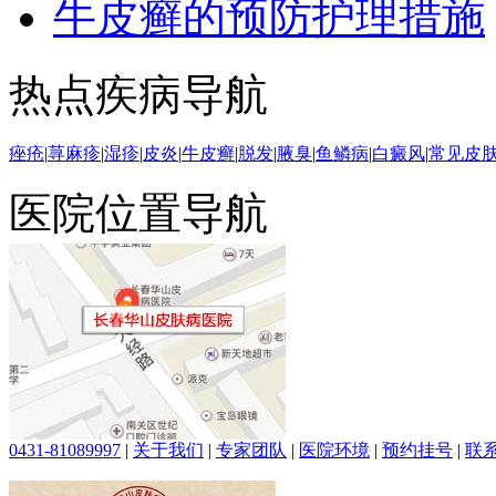
牛皮癣的预防护理措施
热点疾病导航
痤疮
|
荨麻疹
|
湿疹
|
皮炎
|
牛皮癣
|
脱发
|
腋臭
|
鱼鳞病
|
白癜风
|
常见皮
医院位置导航
0431-81089997
|
关于我们
|
专家团队
|
医院环境
|
预约挂号
|
联