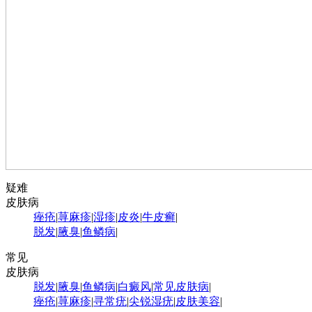
疑难
皮肤病
痤疮
|
荨麻疹
|
湿疹
|
皮炎
|
牛皮癣
|
脱发
|
腋臭
|
鱼鳞病
|
常见
皮肤病
脱发
|
腋臭
|
鱼鳞病
|
白癜风
|
常见皮肤病
|
痤疮
|
荨麻疹
|
寻常疣
|
尖锐湿疣
|
皮肤美容
|