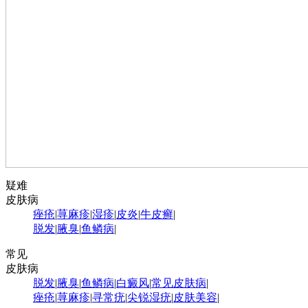
疑难
皮肤病
痤疮
|
荨麻疹
|
湿疹
|
皮炎
|
牛皮癣
|
脱发
|
腋臭
|
鱼鳞病
|
常见
皮肤病
脱发
|
腋臭
|
鱼鳞病
|
白癜风
|
常见皮肤病
|
痤疮
|
荨麻疹
|
寻常疣
|
尖锐湿疣
|
皮肤美容
|