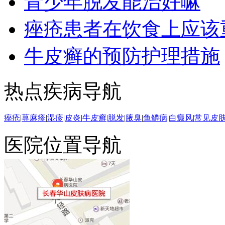
青少年脱发能治好嘛
痤疮患者在饮食上应该
牛皮癣的预防护理措施
热点疾病导航
痤疮
|
荨麻疹
|
湿疹
|
皮炎
|
牛皮癣
|
脱发
|
腋臭
|
鱼鳞病
|
白癜风
|
常见皮
医院位置导航